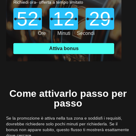
Richiedi ora- offerta a tempo limitato
52
12
28
Ore
Minuti
Secondi
Attiva bonus
Come attivarlo passo per
passo
Se la promozione è attiva nella tua zona e soddisfi i requisiti,
dovrebbe richiedere solo pochi minuti per richiederla. Se il
bonus non appare subito, questo flusso ti mostrerà esattamente
dove cercare.