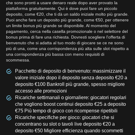
che sono pronti a usare denaro reale dopo aver provato la
piattaforma gratuitamente. Qui è dove puoi fare un piccolo
deposito, come €20, che ti dà un saldo iniziale molto più grande.
Puoi anche fare un deposito più grande, come €50, per ottenere
un limite bonus più grande se disponibile. Al momento del
pagamento, cerca nella casella promozionale o nel selettore del
bonus prima di fare una richiesta. Dovresti scegliere l'offerta di
benvenuto che si adatta al tuo modo di giocare se ce ne sono
più di una, come una corrispondenza più alta sulle slot rispetto a
una corrispondenza più bassa con meno requisiti di
scommessa.
Pacchetto di deposito di benvenuto: massimizzare il
valore iniziale dopo il deposito senza deposito €20 a
deposito €100 Bankroll più grande, spesso migliore
accesso alle promozioni
Ricariche settimanali o giornaliere: giocatori regolari
che vogliono boost continui deposito €25 a deposito
€75 Più tempo di gioco con ricompense ripetibili
Ricariche specifiche per gioco: giocatori che si
concentrano su slot o tavoli live deposito €20 a
deposito €50 Migliore efficienza quando scommetti