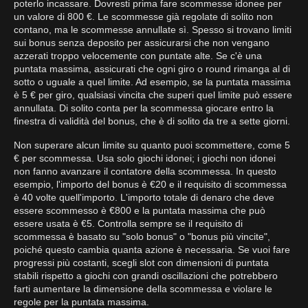
poterlo incassare. Dovresti prima fare scommesse idonee per
un valore di 800 €. Le scommesse già regolate di solito non
contano, ma le scommesse annullate sì. Spesso si trovano limiti
sui bonus senza deposito per assicurarsi che non vengano
azzerati troppo velocemente con puntate alte. Se c'è una
puntata massima, assicurati che ogni giro o round rimanga al di
sotto o uguale a quel limite. Ad esempio, se la puntata massima
è 5 € per giro, qualsiasi vincita che superi quel limite può essere
annullata. Di solito conta per la scommessa giocare entro la
finestra di validità del bonus, che è di solito da tre a sette giorni.
Non superare alcun limite su quanto puoi scommettere, come 5
€ per scommessa. Usa solo giochi idonei; i giochi non idonei
non fanno avanzare il contatore della scommessa. In questo
esempio, l'importo del bonus è €20 e il requisito di scommessa
è 40 volte quell'importo. L'importo totale di denaro che deve
essere scommesso è €800 e la puntata massima che può
essere usata è €5. Controlla sempre se il requisito di
scommessa è basato su "solo bonus" o "bonus più vincite",
poiché questo cambia quanta azione è necessaria. Se vuoi fare
progressi più costanti, scegli slot con dimensioni di puntata
stabili rispetto a giochi con grandi oscillazioni che potrebbero
farti aumentare la dimensione della scommessa e violare le
regole per la puntata massima.