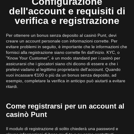
Configurazione
dell'account e requisiti di
verifica e registrazione
Per ottenere un bonus senza deposito al casinò Punt, devi
creare un account personale con informazioni corrette. Per
evitare problemi in seguito, è importante che le informazioni che
fornisci alla registrazione siano corrette fin dall'inizio. KYC, o
"Know Your Customer", è un modo standard per i casinò per
assicurarsi che i giocatori siano chi dicono di essere e che i
prelievi vadano al legittimo proprietario dell'account. Quando
vuoi incassare €100 o più da un bonus senza deposito, ad
esempio, completare la verifica in anticipo può aiutarti a evitare
ritardi.
Come registrarsi per un account al
casinò Punt
Il modulo di registrazione di solito chiederà una password e