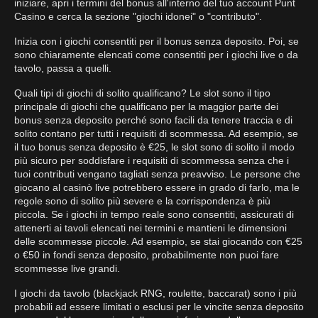
iniziare, apri i termini del bonus all'interno del tuo account Punt
Casino e cerca la sezione "giochi idonei" o "contributo".
Inizia con i giochi consentiti per il bonus senza deposito. Poi, se
sono chiaramente elencati come consentiti per i giochi live o da
tavolo, passa a quelli.
Quali tipi di giochi di solito qualificano? Le slot sono il tipo
principale di giochi che qualificano per la maggior parte dei
bonus senza deposito perché sono facili da tenere traccia e di
solito contano per tutti i requisiti di scommessa. Ad esempio, se
il tuo bonus senza deposito è €25, le slot sono di solito il modo
più sicuro per soddisfare i requisiti di scommessa senza che i
tuoi contributi vengano tagliati senza preavviso. Le persone che
giocano al casinò live potrebbero essere in grado di farlo, ma le
regole sono di solito più severe e la corrispondenza è più
piccola. Se i giochi in tempo reale sono consentiti, assicurati di
attenerti ai tavoli elencati nei termini e mantieni le dimensioni
delle scommesse piccole. Ad esempio, se stai giocando con €25
o €50 in fondi senza deposito, probabilmente non puoi fare
scommesse live grandi.
I giochi da tavolo (blackjack RNG, roulette, baccarat) sono i più
probabili ad essere limitati o esclusi per le vincite senza deposito