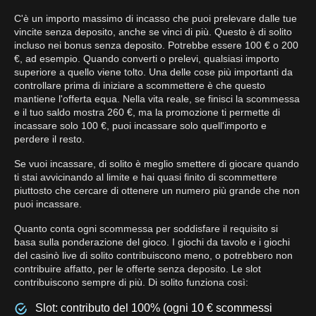
C'è un importo massimo di incasso che puoi prelevare dalle tue
vincite senza deposito, anche se vinci di più. Questo è di solito
incluso nei bonus senza deposito. Potrebbe essere 100 € o 200
€, ad esempio. Quando converti o prelevi, qualsiasi importo
superiore a quello viene tolto. Una delle cose più importanti da
controllare prima di iniziare a scommettere è che questo
mantiene l'offerta equa. Nella vita reale, se finisci la scommessa
e il tuo saldo mostra 260 €, ma la promozione ti permette di
incassare solo 100 €, puoi incassare solo quell'importo e
perdere il resto.
Se vuoi incassare, di solito è meglio smettere di giocare quando
ti stai avvicinando al limite e hai quasi finito di scommettere
piuttosto che cercare di ottenere un numero più grande che non
puoi incassare.
Quanto conta ogni scommessa per soddisfare il requisito si
basa sulla ponderazione del gioco. I giochi da tavolo e i giochi
del casinò live di solito contribuiscono meno, o potrebbero non
contribuire affatto, per le offerte senza deposito. Le slot
contribuiscono sempre di più. Di solito funziona così:
Slot: contributo del 100% (ogni 10 € scommessi