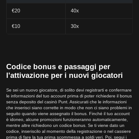
€20
40x
€10
30x
Codice bonus e passaggi per
l'attivazione per i nuovi giocatori
Se sei un nuovo giocatore, di solito devi registrarti e confermare
le informazioni del tuo account prima di poter richiedere il bonus
senza deposito del casinò Punt. Assicurati che le informazioni
che inserisci siano corrette in modo che non ci siano problemi in
seguito quando viene assegnato il bonus. Finché il tuo account
è idoneo, alcune promozioni funzioneranno automaticamente,
mentre altre richiedono un codice bonus. Se ti viene dato un
codice, inseriscilo al momento della registrazione o nel cassiere
prima di fare la tua prima scommessa a soldi veri. Poi, segui i