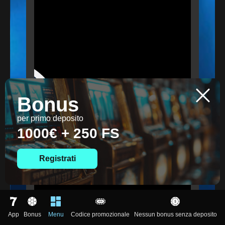
Bonus
per primo deposito
1000€ + 250 FS
Registrati
App
Bonus
Menu
Codice promozionale
Nessun bonus senza deposito