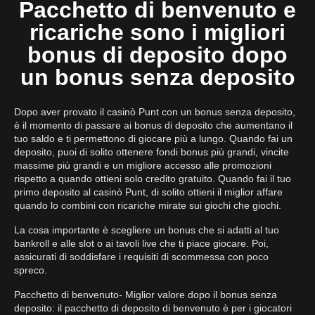
Pacchetto di benvenuto e
ricariche sono i migliori
bonus di deposito dopo
un bonus senza deposito
Dopo aver provato il casinò Punt con un bonus senza deposito,
è il momento di passare ai bonus di deposito che aumentano il
tuo saldo e ti permettono di giocare più a lungo. Quando fai un
deposito, puoi di solito ottenere fondi bonus più grandi, vincite
massime più grandi e un migliore accesso alle promozioni
rispetto a quando ottieni solo credito gratuito. Quando fai il tuo
primo deposito al casinò Punt, di solito ottieni il miglior affare
quando lo combini con ricariche mirate sui giochi che giochi.
La cosa importante è scegliere un bonus che si adatti al tuo
bankroll e alle slot o ai tavoli live che ti piace giocare. Poi,
assicurati di soddisfare i requisiti di scommessa con poco
spreco.
Pacchetto di benvenuto- Miglior valore dopo il bonus senza
deposito: il pacchetto di deposito di benvenuto è per i giocatori