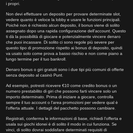
i propri.
Non devi effettuare un deposito per provare determinate slot,
vedere quanto è veloce la lobby e usare le funzioni principali.
Poiché non è richiesto alcun deposito, il bonus viene di solito
assegnato dopo una rapida configurazione dell'account. Questo
ti dà la possibilità di giocare e potenzialmente vincere denaro
che puoi incassare. Di solito ci sono regole più severe per
questo tipo di promozione rispetto ai bonus di deposito, quindi
va usato solo come prova a basso rischio e non come piano a
lungo termine per il tuo bankroll.
Denaro bonus o giri gratuiti sono i due tipi più comuni di offerte
senza deposito al casinò Punt.
Ad esempio, potresti ricevere €10 come credito bonus o un
numero prestabilito di giri che possono farti vincere solo un
importo determinato. Prima di iniziare a giocare, controlla
sempre il tuo account o l'area promozioni per vedere qual è
l'offerta attuale. I dettagli del pacchetto possono cambiare.
Registrati, conferma le informazioni di base, richiedi l'offerta e
usala sui giochi idonei è di solito il modo in cui funziona. Se
vinci, di solito dovrai soddisfare determinati requisiti di