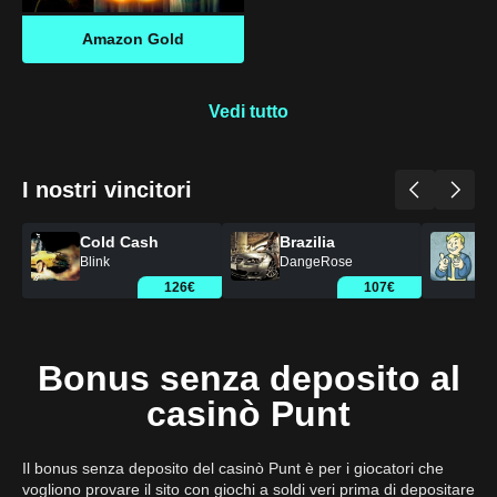
Amazon Gold
Vedi tutto
I nostri vincitori
Cold Cash
Brazilia
Go
Blink
DangeRose
De
126€
107€
Bonus senza deposito al
casinò Punt
Il bonus senza deposito del casinò Punt è per i giocatori che
vogliono provare il sito con giochi a soldi veri prima di depositare