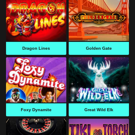
Dragon Lines
Golden Gate
Foxy Dynamite
Great Wild Elk