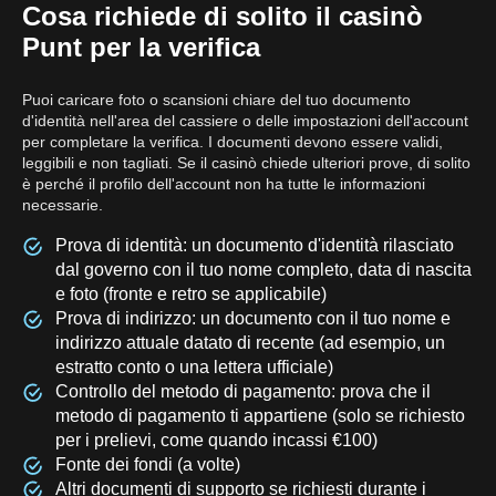
Cosa richiede di solito il casinò
Punt per la verifica
Puoi caricare foto o scansioni chiare del tuo documento
d'identità nell'area del cassiere o delle impostazioni dell'account
per completare la verifica. I documenti devono essere validi,
leggibili e non tagliati. Se il casinò chiede ulteriori prove, di solito
è perché il profilo dell'account non ha tutte le informazioni
necessarie.
Prova di identità: un documento d'identità rilasciato
dal governo con il tuo nome completo, data di nascita
e foto (fronte e retro se applicabile)
Prova di indirizzo: un documento con il tuo nome e
indirizzo attuale datato di recente (ad esempio, un
estratto conto o una lettera ufficiale)
Controllo del metodo di pagamento: prova che il
metodo di pagamento ti appartiene (solo se richiesto
per i prelievi, come quando incassi €100)
Fonte dei fondi (a volte)
Altri documenti di supporto se richiesti durante i