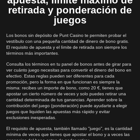
retirada y ponderación de
juegos
Los bonos sin depósito de Punt Casino te permiten probar el
vestíbulo con una pequeña cantidad de dinero de bono gratis.
El requisito de apuesta y el límite de retirada son siempre los
términos más importantes.
Consulta los términos en tu panel de bonos antes de girar para
ver cuánto juego necesitas para convertir el dinero del bono en
efectivo. Estas reglas pueden ser diferentes para cada
promoción, pero la forma en que funcionan es siempre la
misma: recibes un importe de bono, como 20 €, tienes que
apostar un cierto número de veces y solo puedes retirar una
cantidad determinada de tus ganancias. Aprender sobre la
contribución del juego (ponderación) puede ayudarte a elegir
juegos que liquiden las apuestas más rápido y evitar
exclusiones inesperadas.
El requisito de apuesta, también llamado "juego", es la cantidad
mínima de veces que tienes que apostar el bono y a veces las