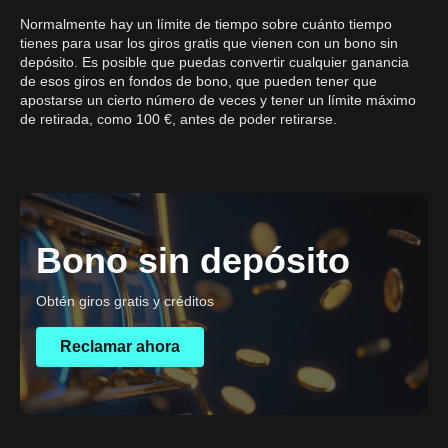
Normalmente hay un límite de tiempo sobre cuánto tiempo
tienes para usar los giros gratis que vienen con un bono sin
depósito. Es posible que puedas convertir cualquier ganancia
de esos giros en fondos de bono, que pueden tener que
apostarse un cierto número de veces y tener un límite máximo
de retirada, como 100 €, antes de poder retirarse.
Bono sin depósito
Obtén giros gratis y créditos
Reclamar ahora