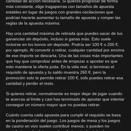
cantidad de acción necesaria. Si quieres progresar de forma
más constante, elige tragaperras con tamaños de apuesta
estables en lugar de juegos con grandes oscilaciones que
podrían hacerte aumentar tu tamaño de apuesta y romper las
reglas de la apuesta máxima.
Hay una cantidad máxima de retirada que puedes sacar de tus
ganancias sin depósito, incluso si ganas más. Esto suele
incluirse en los bonos sin depósito. Podría ser 100 € o 200 €,
por ejemplo. Al convertir o retirar, cualquier cantidad por encima
de ese importe se descarta. Una de las cosas más importantes
que hay que comprobar antes de empezar a apostar es que
esto mantiene la oferta justa. En la vida real, si terminas el
requisito de apuesta y tu saldo muestra 260 €, pero la
promoción solo te permite retirar 100 €, solo puedes retirar esa
cantidad y perder el resto.
Si quieres retirar, normalmente es mejor dejar de jugar cuando
te acercas al límite y casi has terminado de apostar que intentar
conseguir un número mayor que no puedas retirar.
Cuánto cuenta cada apuesta para cumplir el requisito se basa
en la ponderación del juego. Los juegos de mesa y los juegos
de casino en vivo suelen contribuir menos, o pueden no