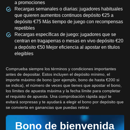
a promociones
Recargas semanales o diarias: jugadores habituales
que quieren aumentos continuos depósito €25 a
depósito €75 Más tiempo de juego con recompensas
repetibles
Recargas específicas de juego: jugadores que se
centran en tragaperras o mesas en vivo depósito €20
a depósito €50 Mejor eficiencia al apostar en títulos
elegibles
Comprueba siempre los términos y condiciones importantes
antes de depositar. Estos incluyen el depósito mínimo, el
importe máximo de bono (por ejemplo, bono de hasta €200 si
se indica), el número de veces que tienes que apostar el bono,
los límites de apuesta máxima y la fecha límite para completar
el requisito de apuesta. Una comprobación rápida aquí te
evitará sorpresas y te ayudará a elegir el bono por depósito que
se convierta en ganancias que puedas retirar.
Bono de bienvenida