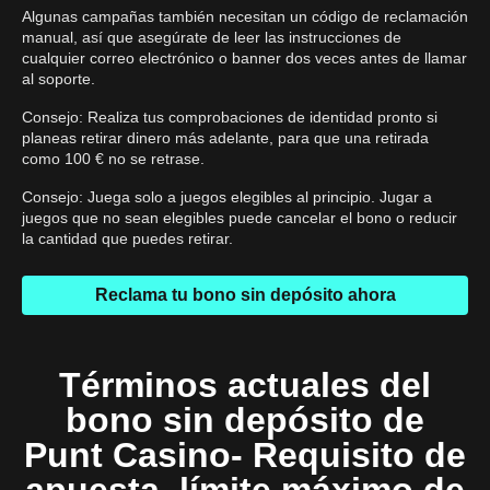
Algunas campañas también necesitan un código de reclamación
manual, así que asegúrate de leer las instrucciones de
cualquier correo electrónico o banner dos veces antes de llamar
al soporte.
Consejo: Realiza tus comprobaciones de identidad pronto si
planeas retirar dinero más adelante, para que una retirada
como 100 € no se retrase.
Consejo: Juega solo a juegos elegibles al principio. Jugar a
juegos que no sean elegibles puede cancelar el bono o reducir
la cantidad que puedes retirar.
Reclama tu bono sin depósito ahora
Términos actuales del
bono sin depósito de
Punt Casino- Requisito de
apuesta, límite máximo de