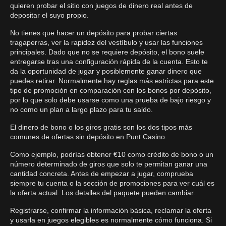
quieren probar el sitio con juegos de dinero real antes de
depositar el suyo propio.
No tienes que hacer un depósito para probar ciertas
tragaperras, ver la rapidez del vestíbulo y usar las funciones
principales. Dado que no se requiere depósito, el bono suele
entregarse tras una configuración rápida de la cuenta. Esto te
da la oportunidad de jugar y posiblemente ganar dinero que
puedes retirar. Normalmente hay reglas más estrictas para este
tipo de promoción en comparación con los bonos por depósito,
por lo que solo debe usarse como una prueba de bajo riesgo y
no como un plan a largo plazo para tu saldo.
El dinero de bono o los giros gratis son los dos tipos más
comunes de ofertas sin depósito en Punt Casino.
Como ejemplo, podrías obtener €10 como crédito de bono o un
número determinado de giros que solo te permitan ganar una
cantidad concreta. Antes de empezar a jugar, comprueba
siempre tu cuenta o la sección de promociones para ver cuál es
la oferta actual. Los detalles del paquete pueden cambiar.
Registrarse, confirmar la información básica, reclamar la oferta
y usarla en juegos elegibles es normalmente cómo funciona. Si