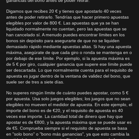
ganancias del bono antes de poder retirar.
Digamos que recibes 20 € y tienes que apostarlo 40 veces
antes de poder retirarlo. Tendrías que hacer primero apuestas
elegibles por valor de 800 €. Las apuestas que ya se han
liquidado normalmente no cuentan, pero las apuestas que se
han cancelado sí. A menudo puedes encontrar límites en los
bonos sin depósito para asegurarte de que no se liquiden
demasiado rápido mediante apuestas altas. Si hay una apuesta
máxima, asegúrate de que cada giro o ronda se mantenga en o
por debajo de ese límite. Por ejemplo, si la apuesta máxima es
de 5 € por giro, cualquier ganancia que supere ese límite puede
ser descartada. Lo que normalmente cuenta para el requisito de
apuesta es jugar dentro de la ventana de validez del bono, que
suele ser de tres a siete días.
No superes ningún límite de cuánto puedes apostar, como 5 €
por apuesta. Usa solo juegos elegibles; los juegos que no sean
elegibles no mueven el medidor de apuesta. En este ejemplo, el
importe del bono es de €20, y el requisito de apuesta es 40
veces ese importe. La cantidad total de dinero que hay que
apostar es de €800, y la apuesta máxima que se puede usar es
de €5. Comprueba siempre si el requisito de apuesta se basa
en "solo bono" o "bono más ganancias", ya que esto cambia la