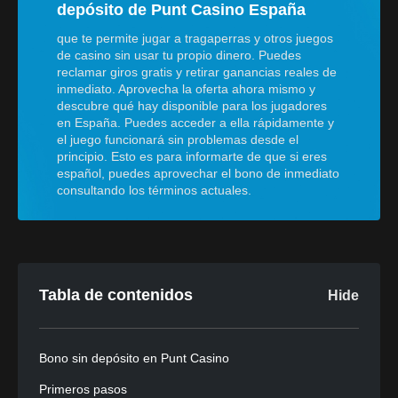
depósito de Punt Casino España
que te permite jugar a tragaperras y otros juegos
de casino sin usar tu propio dinero. Puedes
reclamar giros gratis y retirar ganancias reales de
inmediato. Aprovecha la oferta ahora mismo y
descubre qué hay disponible para los jugadores
en España. Puedes acceder a ella rápidamente y
el juego funcionará sin problemas desde el
principio. Esto es para informarte de que si eres
español, puedes aprovechar el bono de inmediato
consultando los términos actuales.
Tabla de contenidos
Hide
Bono sin depósito en Punt Casino
Primeros pasos