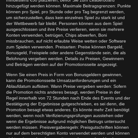
hinzugefügt werden können. Maximale Beitragsgrenzen: Punkte
können pro Spiel, pro Stunde oder pro Tag begrenzt werden,
um sicherzustellen, dass kein einzelnes Spiel zu stark ist und
der Wettbewerb fair bleibt. Personen können aus dem Spiel
ausgeschlossen und ihre Preise verlieren, wenn sie mehrere
Konten verwenden, betrügen, Chips abwerfen, Boni
missbrauchen, auf nicht erlaubte Weise wetten oder Software
zum Spielen verwenden. Preisarten: Preise können Bargeld,
Bonusgeld, Freispiele oder andere Gegenstände sein, die als
Belohnung vergeben werden. Details zu Preisen, Gewinnern
und Beträgen werden auf der Promotionsseite angezeigt.
Wenn Sie einen Preis in Form von Bonusgeldern gewinnen,
kann die Promotionsseite Umsatzanforderungen und ein
Ablaufdatum auflisten. Wann Preise vergeben werden: Sofern
die Promotion nichts anderes besagt, werden Preise in der
Regel innerhalb von 72 Stunden nach Ende des Events und der
Bestätigung der Ergebnisse gutgeschrieben, es sei denn, die
Promotion besagt etwas anderes. Es könnte mehr Zeit benötigt
werden, wenn noch Verifizierungsprüfungen ausstehen oder
wenn die Ergebnisse aufgrund möglichen Betrugs untersucht
werden müssen. Preisvergaberegeln: Preisgutschriften können
nur auf dem berechtigten Konto verwendet werden und können