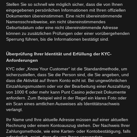
Stellen Sie so schnell wie möglich sicher, dass die von Ihnen
eingegebenen persönlichen Informationen mit Ihren offiziellen
Dokumenten übereinstimmen. Eine nicht übereinstimmende
Namensschreibweise, ein nicht übereinstimmendes
Geburtsdatum oder eine nicht übereinstimmende Adresse
können zu zusätzlichen Prüfungen oder einer vorübergehenden
Sperrung führen, bis die Informationen bestätigt sind.
Überprüfung Ihrer Identität und Erfüllung der KYC-
Anforderungen
KYC oder „Know Your Customer“ ist die Standardmethode, um
sicherzustellen, dass Sie die Person sind, die Sie angeben, und
dass die Aktivität auf Ihrem Konto echt ist. Bei ungewöhnlichen
Einzahlungsmustern oder vor der Bearbeitung einer Auszahlung
von 1000 € oder mehr kann Punt Casino jederzeit Dokumente
anfordern. Zum Beispiel wird in der Regel ein klares Foto oder
ein Scan eines amtlichen Ausweises als Identitätsnachweis
verlangt.
Ihr Name und Ihre aktuelle Adresse müssen auf einer aktuellen
Rechnung oder einem Kontoauszug stehen. Der Nachweis Ihrer
Zahlungsmethode, wie eine Karten- oder Kontobestätigung, falls
erforderlich, zeigt, dass die von Ihnen verwendete