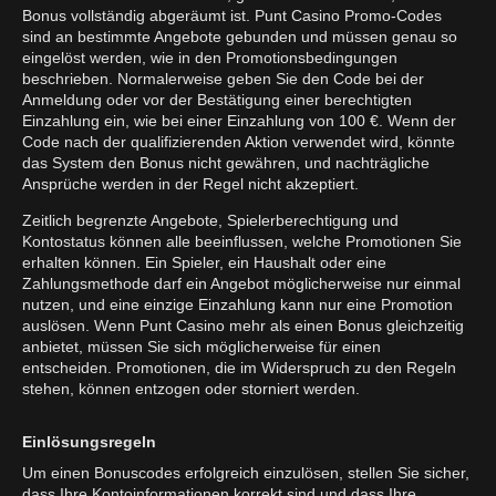
Bonus vollständig abgeräumt ist. Punt Casino Promo-Codes
sind an bestimmte Angebote gebunden und müssen genau so
eingelöst werden, wie in den Promotionsbedingungen
beschrieben. Normalerweise geben Sie den Code bei der
Anmeldung oder vor der Bestätigung einer berechtigten
Einzahlung ein, wie bei einer Einzahlung von 100 €. Wenn der
Code nach der qualifizierenden Aktion verwendet wird, könnte
das System den Bonus nicht gewähren, und nachträgliche
Ansprüche werden in der Regel nicht akzeptiert.
Zeitlich begrenzte Angebote, Spielerberechtigung und
Kontostatus können alle beeinflussen, welche Promotionen Sie
erhalten können. Ein Spieler, ein Haushalt oder eine
Zahlungsmethode darf ein Angebot möglicherweise nur einmal
nutzen, und eine einzige Einzahlung kann nur eine Promotion
auslösen. Wenn Punt Casino mehr als einen Bonus gleichzeitig
anbietet, müssen Sie sich möglicherweise für einen
entscheiden. Promotionen, die im Widerspruch zu den Regeln
stehen, können entzogen oder storniert werden.
Einlösungsregeln
Um einen Bonuscodes erfolgreich einzulösen, stellen Sie sicher,
dass Ihre Kontoinformationen korrekt sind und dass Ihre