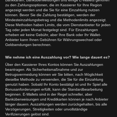
zu den Zahlungsoptionen, die im Kassierer für Ihre Region
angezeigt werden und die Sie für eine Einzahlung nutzen
können. Bevor Sie die Zahlung bestätigen, werden der
Mindesteinzahlungsbetrag und die Methodenlimits angezeigt.
Diese Methoden haben Limits, die vom Dienstanbieter für jeden
Tag oder jeden Monat festgelegt sind. Für Einzahlungen
erheben wir keine Gebühr, aber Ihre Bank oder Ihr Wallet-
Anbieter kann Ihnen Gebühren für Währungswechsel oder
Geldsendungen berechnen.
Wie nehme ich eine Auszahlung vor? Wie lange dauert es?
Über den Kassierer Ihres Kontos können Sie Auszahlungen
beantragen. Als Sicherheitsmaßnahme und zur
Betrugsvermeidung können wir Sie bitten, nach Möglichkeit
dieselbe Methode zu verwenden, die Sie für die Einzahlung
genutzt haben. Sobald Ihr Konto bestätigt ist und Ihr Spiel alle
Bonusanforderungen erfüllt, kann die Standardbearbeitung
beginnen. E-Wallets sind in der Regel schneller, aber
Banküberweisungen und Kreditkarten können je nach Anbieter
länger dauern. Auszahlungen werden zurückgehalten, bis alle
Verzögerungen, Streitigkeiten oder unvollständige
Verifizierungen gelöst sind.