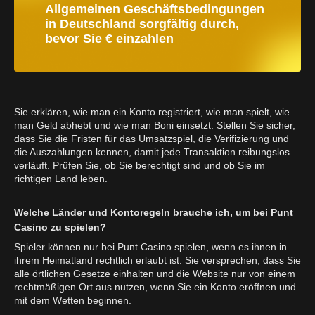
Allgemeinen Geschäftsbedingungen
in Deutschland sorgfältig durch,
bevor Sie € einzahlen
Sie erklären, wie man ein Konto registriert, wie man spielt, wie
man Geld abhebt und wie man Boni einsetzt. Stellen Sie sicher,
dass Sie die Fristen für das Umsatzspiel, die Verifizierung und
die Auszahlungen kennen, damit jede Transaktion reibungslos
verläuft. Prüfen Sie, ob Sie berechtigt sind und ob Sie im
richtigen Land leben.
Welche Länder und Kontoregeln brauche ich, um bei Punt
Casino zu spielen?
Spieler können nur bei Punt Casino spielen, wenn es ihnen in
ihrem Heimatland rechtlich erlaubt ist. Sie versprechen, dass Sie
alle örtlichen Gesetze einhalten und die Website nur von einem
rechtmäßigen Ort aus nutzen, wenn Sie ein Konto eröffnen und
mit dem Wetten beginnen.