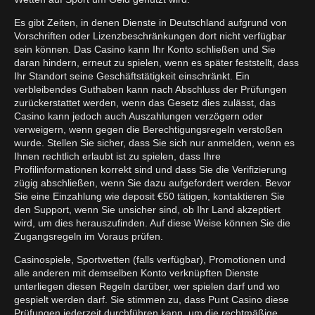
Es gibt Zeiten, in denen Dienste in Deutschland aufgrund von
Vorschriften oder Lizenzbeschränkungen dort nicht verfügbar
sein können. Das Casino kann Ihr Konto schließen und Sie
daran hindern, erneut zu spielen, wenn es später feststellt, dass
Ihr Standort seine Geschäftstätigkeit einschränkt. Ein
verbleibendes Guthaben kann nach Abschluss der Prüfungen
zurückerstattet werden, wenn das Gesetz dies zulässt, das
Casino kann jedoch auch Auszahlungen verzögern oder
verweigern, wenn gegen die Berechtigungsregeln verstoßen
wurde. Stellen Sie sicher, dass Sie sich nur anmelden, wenn es
Ihnen rechtlich erlaubt ist zu spielen, dass Ihre
Profilinformationen korrekt sind und dass Sie die Verifizierung
zügig abschließen, wenn Sie dazu aufgefordert werden. Bevor
Sie eine Einzahlung wie deposit €50 tätigen, kontaktieren Sie
den Support, wenn Sie unsicher sind, ob Ihr Land akzeptiert
wird, um dies herauszufinden. Auf diese Weise können Sie die
Zugangsregeln im Voraus prüfen.
Casinospiele, Sportwetten (falls verfügbar), Promotionen und
alle anderen mit demselben Konto verknüpften Dienste
unterliegen diesen Regeln darüber, wer spielen darf und wo
gespielt werden darf. Sie stimmen zu, dass Punt Casino diese
Prüfungen jederzeit durchführen kann, um die rechtmäßige