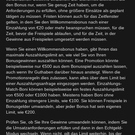
den Bonus nur, wenn Sie genug Zeit haben, um die
Anforderungen zu erfüllen, ohne größere Einsätze als geplant
tätigen zu müssen. Fristen können auch für das Zeitfenster
gelten, in dem Sie den Willkommensbonus nach einer
Einzahlung von €20 oder mehr beanspruchen müssen, für die
Zeit, bevor die Freispiele ablaufen, und für die Zeit, in der
Gewinne aus Freispielen umgesetzt werden müssen.
Wenn Sie einen Willkommensbonus haben, gibt Ihnen das
maximale Auszahlungslimit an, wie viel Sie von Ihren
Bonusgewinnen auszahlen können. Eine Promotion könnte
beispielsweise nur €500 aus dem Bonusspiel auszahlen lassen,
auch wenn Ihr Guthaben darüber hinaus ansteigt. Wenn die
Promotionsregeln dies zulassen, kann alles über dem Limit bei
einer Auszahlungsanfrage eingezogen werden. Einzahlungs-
Match-Boni können beispielsweise ein festes Auszahlungslimit
von €500 oder €1000 haben. Meistens haben Boni ohne
Einzahlung strengere Limits, wie €100. Sie können Freispiele in
Bonusgelder umwandeln, aber jeder Bonus hat sein eigenes
Limit, wie €200.
Prüfen Sie, ob Sie Ihre Gewinne umwandeln können, indem Sie
die Umsatzanforderungen erfüllen und dann in den Echtgeld-
Modus wechseln. Wenn nicht, gilt das Limit weiterhin, bis der