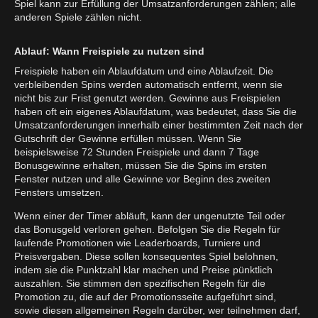
Spiel kann zur Erfüllung der Umsatzanforderungen zählen; alle
anderen Spiele zählen nicht.
Ablauf: Wann Freispiele zu nutzen sind
Freispiele haben ein Ablaufdatum und eine Ablaufzeit. Die
verbleibenden Spins werden automatisch entfernt, wenn sie
nicht bis zur Frist genutzt werden. Gewinne aus Freispielen
haben oft ein eigenes Ablaufdatum, was bedeutet, dass Sie die
Umsatzanforderungen innerhalb einer bestimmten Zeit nach der
Gutschrift der Gewinne erfüllen müssen. Wenn Sie
beispielsweise 72 Stunden Freispiele und dann 7 Tage
Bonusgewinne erhalten, müssen Sie die Spins im ersten
Fenster nutzen und alle Gewinne vor Beginn des zweiten
Fensters umsetzen.
Wenn einer der Timer abläuft, kann der ungenutzte Teil oder
das Bonusgeld verloren gehen. Befolgen Sie die Regeln für
laufende Promotionen wie Leaderboards, Turniere und
Preisvergaben. Diese sollen konsequentes Spiel belohnen,
indem sie die Punktzahl klar machen und Preise pünktlich
auszahlen. Sie stimmen den spezifischen Regeln für die
Promotion zu, die auf der Promotionsseite aufgeführt sind,
sowie diesen allgemeinen Regeln darüber, wer teilnehmen darf,