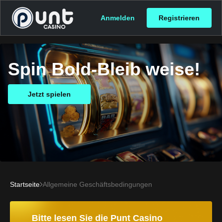
Anmelden
Registrieren
Spin Bold-Bleib weise!
Jetzt spielen
Startseite
Allgemeine Geschäftsbedingungen
Bitte lesen Sie die Punt Casino