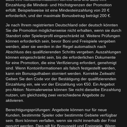
Einzahlung die Mindest- und Höchstgrenzen der Promotion
erfüllt. Beispielsweise ist eine Mindesteinzahlung von 20 €
erforderlich, und der maximale Bonusbetrag beträgt 200 €.
Je nach Ihrem registrierten Deutschland oder deutsch könnten
Sie die Promotion möglicherweise nicht erhalten, wenn sie durch
Standort oder Spielerprofil eingeschränkt ist. Weitere Prüfungen
können erforderlich sein, bevor Boni und Freispiele vergeben
werden, aber sie werden in der Regel automatisch nach
Abschluss des qualifizierenden Schritts vergeben. Auszahlungen
können eingeschränkt sein, bis die erforderlichen Dokumente
für eine Promotion, die eine Verifizierung erfordert, genehmigt
sind. Wenn Kontoinformationen als falsch festgestellt werden,
kann ein Bonusguthaben storniert werden. Korrekte Zeitwahl:
Geben Sie den Code vor der Bestätigung der qualifizierenden
Einzahlung ein, wie vor der Einzahlung von €50. Ein Angebot
pro Aktion: Normalerweise können Sie nicht dieselbe Einzahlung
nutzen, um gleichzeitig zwei verschiedene Angebote zu
aktivieren.
Berechtigungsprüfungen: Angebote können nur für neue
Kunden, bestimmte Spieler oder bestimmte Gebiete verfügbar
sein. Boni können verfallen, wenn sie nicht innerhalb der Frist
genutzt werden. Dies gilt für Bonusgeld und Freispiele. Wenn