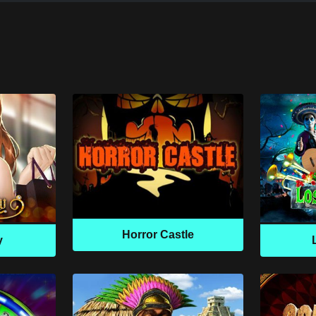
m koncie
wane jako metody wpłaty w Punt Casino
ć
ronić saldo i przestrzegać standardowych zasad zapobiegania
lokowania wypłat
Horror Castle
y