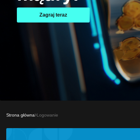
Zagraj teraz
Strona główna
Logowanie