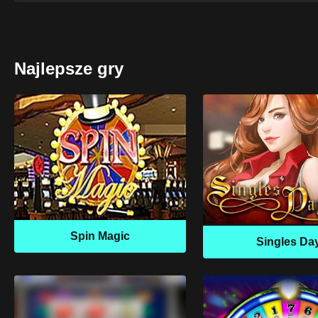
Kody bonusowe i inne promocje można znaleźć na Twoi
Jak znaleźć i skorzystać z ofert promocyjnych
Najlepsze gry
Karty, portfele elektroniczne i kryptowaluty są akcepto
Minimalna wpłata i limity płatności, które powinieneś zna
Wypłaty
Zasady Know Your Customer (kyc) są stosowane, aby ch
Dokumenty Know Your Customer (kyc) wymagane do odb
Logowanie mobilne
Spin Magic
Singles Da