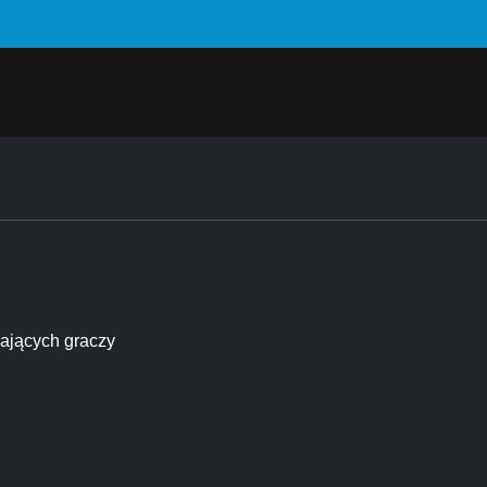
cających graczy