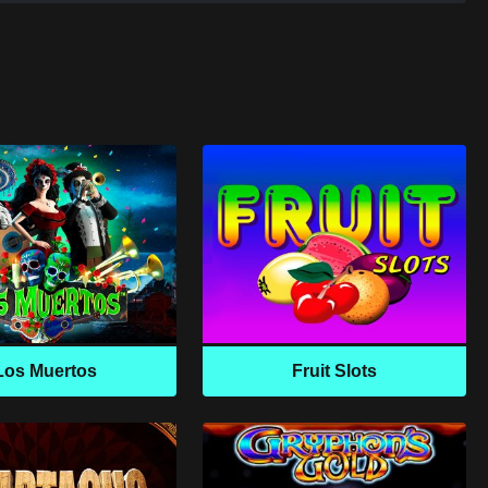
 oszustwom
Los Muertos
Fruit Slots