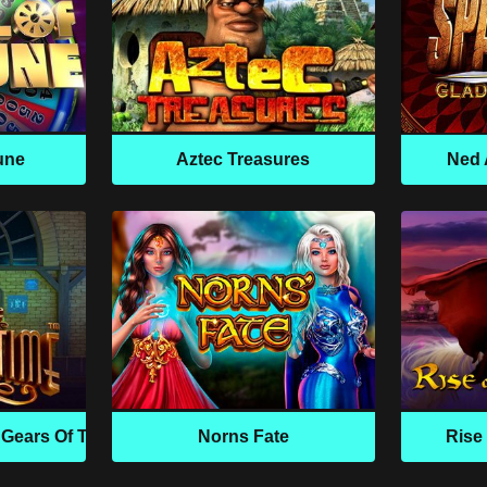
une
Aztec Treasures
Ned 
 Gears Of Time
Norns Fate
Rise