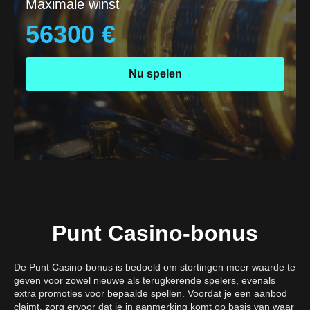
Maximale winst
56300 €
Nu spelen
Punt Casino-bonus
De Punt Casino-bonus is bedoeld om stortingen meer waarde te
geven voor zowel nieuwe als terugkerende spelers, evenals
extra promoties voor bepaalde spellen. Voordat je een aanbod
claimt, zorg ervoor dat je in aanmerking komt op basis van waar