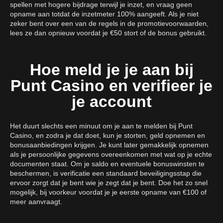
spellen met hogere bijdrage terwijl je inzet, en vraag geen
opname aan totdat de inzetmeter 100% aangeeft. Als je niet
zeker bent over een van de regels in de promotievoorwaarden,
lees ze dan opnieuw voordat je €50 stort of de bonus gebruikt.
Hoe meld je je aan bij
Punt Casino en verifieer je
je account
Het duurt slechts een minuut om je aan te melden bij Punt
Casino, en zodra je dat doet, kun je storten, geld opnemen en
bonusaanbiedingen krijgen. Je kunt later gemakkelijk opnemen
als je persoonlijke gegevens overeenkomen met wat op je echte
documenten staat. Om je saldo en eventuele bonuswinsten te
beschermen, is verificatie een standaard beveiligingsstap die
ervoor zorgt dat je bent wie je zegt dat je bent. Doe het zo snel
mogelijk, bij voorkeur voordat je je eerste opname van €100 of
meer aanvraagt.