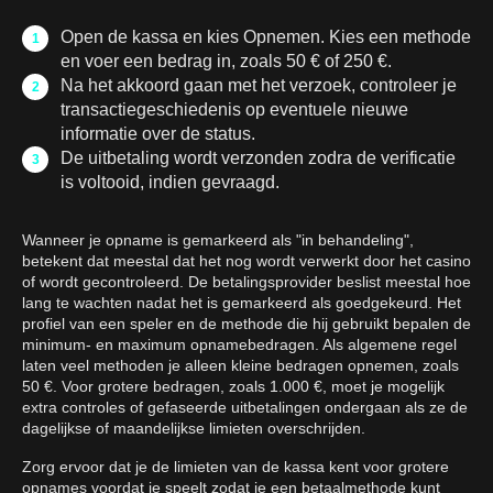
Open de kassa en kies Opnemen. Kies een methode
en voer een bedrag in, zoals 50 € of 250 €.
Na het akkoord gaan met het verzoek, controleer je
transactiegeschiedenis op eventuele nieuwe
informatie over de status.
De uitbetaling wordt verzonden zodra de verificatie
is voltooid, indien gevraagd.
Wanneer je opname is gemarkeerd als "in behandeling",
betekent dat meestal dat het nog wordt verwerkt door het casino
of wordt gecontroleerd. De betalingsprovider beslist meestal hoe
lang te wachten nadat het is gemarkeerd als goedgekeurd. Het
profiel van een speler en de methode die hij gebruikt bepalen de
minimum- en maximum opnamebedragen. Als algemene regel
laten veel methoden je alleen kleine bedragen opnemen, zoals
50 €. Voor grotere bedragen, zoals 1.000 €, moet je mogelijk
extra controles of gefaseerde uitbetalingen ondergaan als ze de
dagelijkse of maandelijkse limieten overschrijden.
Zorg ervoor dat je de limieten van de kassa kent voor grotere
opnames voordat je speelt zodat je een betaalmethode kunt