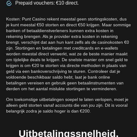
Prepaid vouchers: €10 direct.
Kosten: Punt Casino rekent meestal geen stortingskosten, dus
je kunt meestal €50 storten en direct €50 krijgen. Maar sommige
banken of betaaldienstverleners kunnen extra kosten in
rekening brengen. Als je provider extra kosten in rekening
brengt, verschijnt dat aan hun kant zelfs als de casinokosten €0
zijn. Stortingen en betalingen met creditcards en e-wallets
worden meestal direct verwerkt, wat ze de beste manier maakt
om tijdelijke deals te krijgen. De snelste manier om snel geld te
krijgen is om €20 te storten via directe methoden in plaats van
geld via een bankoverschrijving te sturen. Controleer dat je
voldoende beschikbaar saldo hebt, laat je bank online
betalingen vereisen en gebruik geen betaalinstrumenten van
derden om het aantal mislukte stortingen te verminderen.
Om toekomstige uitbetalingen soepel te laten verlopen, moet je
alleen geld storten vanaf accounts die van jou zijn. Dit is vooral
belangrijk zodra je saldo hoger is dan €200.
Uitbetalingssnelheid,