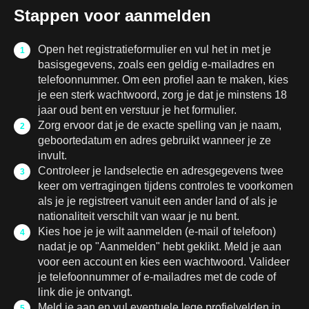
Stappen voor aanmelden
Open het registratieformulier en vul het in met je
basisgegevens, zoals een geldig e-mailadres en
telefoonnummer. Om een profiel aan te maken, kies
je een sterk wachtwoord, zorg je dat je minstens 18
jaar oud bent en verstuur je het formulier.
Zorg ervoor dat je de exacte spelling van je naam,
geboortedatum en adres gebruikt wanneer je ze
invult.
Controleer je landselectie en adresgegevens twee
keer om vertragingen tijdens controles te voorkomen
als je je registreert vanuit een ander land of als je
nationaliteit verschilt van waar je nu bent.
Kies hoe je je wilt aanmelden (e-mail of telefoon)
nadat je op "Aanmelden" hebt geklikt. Meld je aan
voor een account en kies een wachtwoord. Valideer
je telefoonnummer of e-mailadres met de code of
link die je ontvangt.
Meld je aan en vul eventuele lege profielvelden in