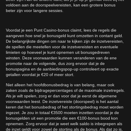
voldoen aan de doorspeelvereisten, kan een grotere bonus
beter zijn voor langere sessies.
Voordat je een Punt Casino-bonus claimt, lees de regels die
aangeven hoe snel je bonusgeld kunt omzetten in contant geld.
De belangrijkste dingen om naar te kijken zijn de inzetvereisten,
de spellen die meetellen voor de inzetvereisten en eventuele
limieten op hoeveel je kunt opnemen uit bonusgedreven
winsten. Deze voorwaarden kunnen veranderen van de ene
promotie naar de volgende, dus zorg ervoor dat je de
bonuspagina en de aanbiedingspop-up controleert op exacte
getallen voordat je €20 of meer stort.
Niet alleen het hoofdbonusbedrag is van belang, maar ook
zaken zoals de bijdragepercentages of de maximale inzetregels.
Als je wilt spelen, zorg er dan voor dat je eerst de algemene
voorwaarden leest. De inzetvereiste (doorspeel) is het aantal
keren dat het bonusbedrag of het stortingsbedrag moet worden
ingezet. Je zou in totaal €3500 moeten inzetten voordat je de
bonusgelden uit een promotie die een €100-bonus bood kon
opnemen. Zorg ervoor dat je weet welk saldo is inbegrepen als
de inzet geldt voor zowel de storting als de bonus. Als dat zo is,