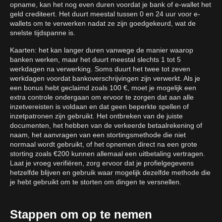
opname, kan het nog even duren voordat je bank of e-wallet het
geld crediteert. Het duurt meestal tussen 0 en 24 uur voor e-
wallets om te verwerken nadat ze zijn goedgekeurd, wat de
snelste tijdspanne is.
Kaarten: het kan langer duren vanwege de manier waarop
banken werken, maar het duurt meestal slechts 1 tot 5
werkdagen na verwerking. Soms duurt het twee tot zeven
werkdagen voordat bankoverschrijvingen zijn verwerkt. Als je
een bonus hebt geclaimd zoals 100 €, moet je mogelijk een
extra controle ondergaan om ervoor te zorgen dat aan alle
inzetvereisten is voldaan en dat geen beperkte spellen of
inzetpatronen zijn gebruikt. Het ontbreken van de juiste
documenten, het hebben van de verkeerde betaalrekening of
naam, het aanvragen van een stortingsmethode die niet
normaal wordt gebruikt, of het opnemen direct na een grote
storting zoals €200 kunnen allemaal een uitbetaling vertragen.
Laat je vroeg verifiëren, zorg ervoor dat je profielgegevens
hetzelfde blijven en gebruik waar mogelijk dezelfde methode die
je hebt gebruikt om te storten om dingen te versnellen.
Stappen om op te nemen