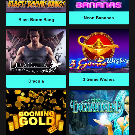
Neon Bananas
Blast Boom Bang
3 Genie Wishes
Dracula