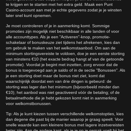
te krijgen en te starten met het extra geld. Maak een Punt
Casino-account aan met je echte gegevens zodat je je winsten
later snel kunt opnemen.
Je moet controleren of je in aanmerking komt. Sommige
promoties zijn mogelijk niet beschikbaar in alle landen of voor
alle accounttypes. Als je een "Activeren"-knop, promotie-
schakelaar of bonuskeuze ziet tijdens het afrekenen, kies dan
om gebruik te maken van het welkomstaanbod. Om aan de
minimum stortingsvereiste te voldoen, doe je een eerste storting
van minstens €10 (het exacte bedrag hangt af van de getoonde
promotie). Voordat je begint met inzetten, zorg ervoor dat de
bonus is toegevoegd aan je saldo of in de sectie "Bonussen". Als
je een storting doet maar de bonus niet ziet, komt dat
waarschijnlijk doordat een van drie dingen is gebeurd: de
storting was lager dan het minimum (bijvoorbeeld minder dan
€10); het aanbod was niet geactiveerd vóór de betaling; of de
betaalmethode die je hebt gekozen komt niet in aanmerking
voor welkomstbonussen.
Tip: Als je kunt kiezen tussen verschillende welkomstopties, kies
dan degene die past bij de manier waarop je graag speelt. Voor
snelle waarde kan een kleinere bonus met lagere inzetvereisten
beter zijn. Aan de andere kant, als je je op je gemak voelt bij het