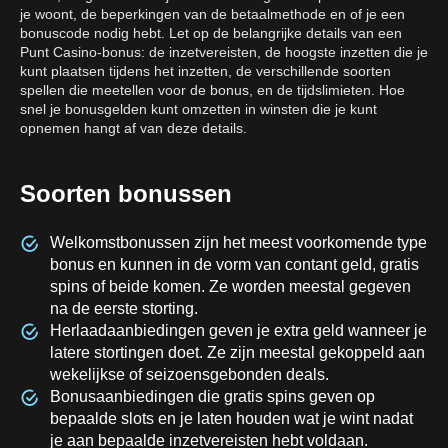
je woont, de beperkingen van de betaalmethode en of je een
bonuscode nodig hebt. Let op de belangrijke details van een
Punt Casino-bonus: de inzetvereisten, de hoogste inzetten die je
kunt plaatsen tijdens het inzetten, de verschillende soorten
spellen die meetellen voor de bonus, en de tijdslimieten. Hoe
snel je bonusgelden kunt omzetten in winsten die je kunt
opnemen hangt af van deze details.
Soorten bonussen
Welkomstbonussen zijn het meest voorkomende type
bonus en kunnen in de vorm van contant geld, gratis
spins of beide komen. Ze worden meestal gegeven
na de eerste storting.
Herlaadaanbiedingen geven je extra geld wanneer je
latere stortingen doet. Ze zijn meestal gekoppeld aan
wekelijkse of seizoensgebonden deals.
Bonusaanbiedingen die gratis spins geven op
bepaalde slots en je laten houden wat je wint nadat
je aan bepaalde inzetvereisten hebt voldaan.